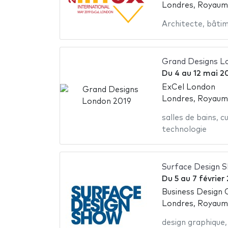
Londres, Royaum
Architecte
,
bâti
Grand Designs L
Du
4
au
12 mai 2
ExCel London
Londres, Royaum
salles de bains
,
cu
technologie
Surface Design 
Du
5
au
7 février
Business Design 
Londres, Royaum
design graphique