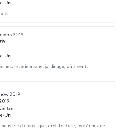
e-Uni
ment
ondon 2019
019
e-Uni
isines
,
Intérieurisme
,
jardinage
,
bâtiment
,
Show 2019
 2019
Centre
e-Uni
,
industrie du plastique
,
architecture
,
matériaux de