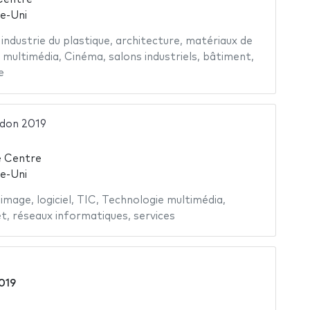
e-Uni
,
industrie du plastique
,
architecture
,
matériaux de
 multimédia
,
Cinéma
,
salons industriels
,
bâtiment
,
e
don 2019
 Centre
e-Uni
'image
,
logiciel
,
TIC
,
Technologie multimédia
,
et
,
réseaux informatiques
,
services
019