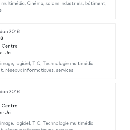
 multimédia
,
Cinéma
,
salons industriels
,
bâtiment
,
e
don 2018
18
 Centre
e-Uni
'image
,
logiciel
,
TIC
,
Technologie multimédia
,
et
,
réseaux informatiques
,
services
don 2018
 Centre
e-Uni
'image
,
logiciel
,
TIC
,
Technologie multimédia
,