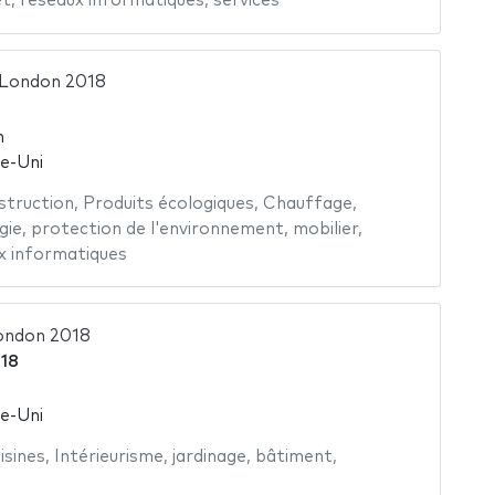
et
,
réseaux informatiques
,
services
ondon 2018
m
e-Uni
struction
,
Produits écologiques
,
Chauffage
,
gie
,
protection de l'environnement
,
mobilier
,
x informatiques
ondon 2018
018
e-Uni
isines
,
Intérieurisme
,
jardinage
,
bâtiment
,