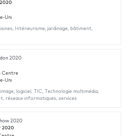
 2020
e-Uni
isines
,
Intérieurisme
,
jardinage
,
bâtiment
,
ndon 2020
 Centre
e-Uni
'image
,
logiciel
,
TIC
,
Technologie multimédia
,
et
,
réseaux informatiques
,
services
Show 2020
er 2020
Centre