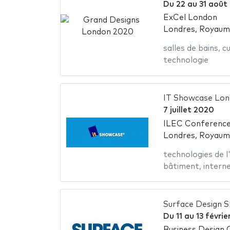
Du
22
au
31 août
ExCel London
Londres, Royaum
salles de bains
,
cu
technologie
IT Showcase Lo
7 juillet 2020
ILEC Conference
Londres, Royaum
technologies de l
bâtiment
,
intern
Surface Design 
Du
11
au
13 févri
Business Design 