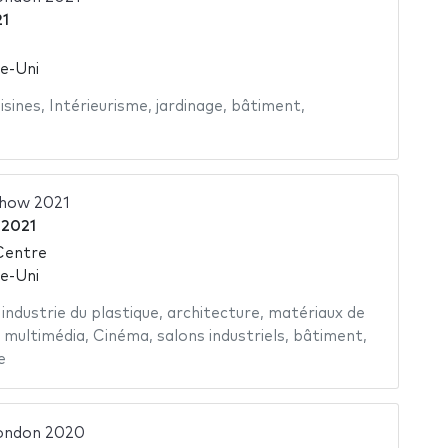
21
e-Uni
isines
,
Intérieurisme
,
jardinage
,
bâtiment
,
Show 2021
r 2021
Centre
e-Uni
,
industrie du plastique
,
architecture
,
matériaux de
 multimédia
,
Cinéma
,
salons industriels
,
bâtiment
,
e
ondon 2020