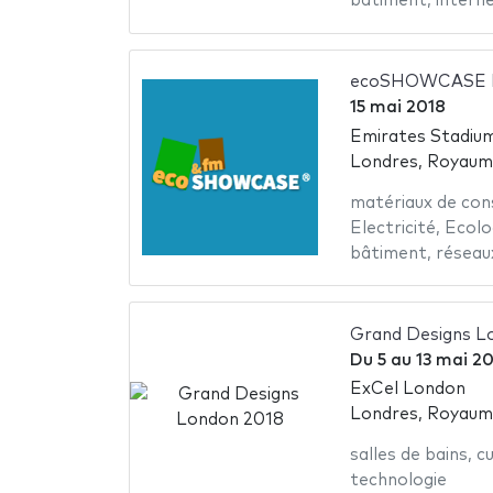
bâtiment
,
intern
ecoSHOWCASE L
15 mai 2018
Emirates Stadiu
Londres, Royaum
matériaux de con
Electricité
,
Ecolo
bâtiment
,
réseau
Grand Designs L
Du
5
au
13 mai 2
ExCel London
Londres, Royaum
salles de bains
,
cu
technologie