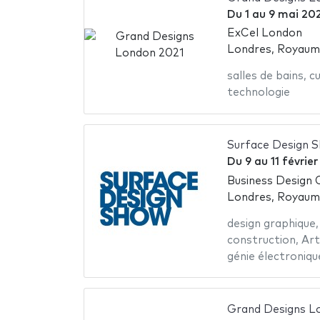
Du
1
au
9 mai 20
ExCel London
Londres, Royaum
salles de bains
,
cu
technologie
Surface Design 
Du
9
au
11 févrie
Business Design 
Londres, Royaum
design graphique
construction
,
Art
génie électroniqu
Grand Designs L