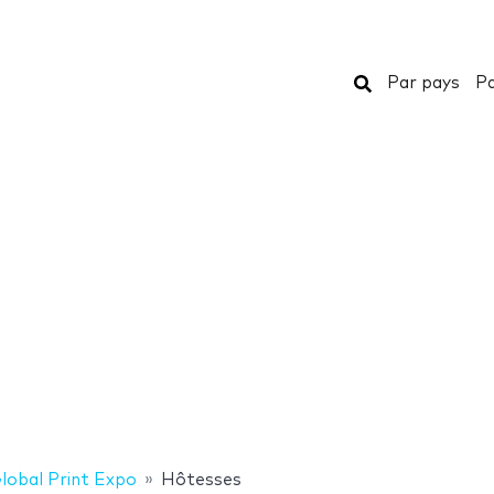
Rechercher
Par pays
Pa
lobal Print Expo
Hôtesses