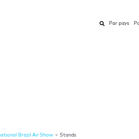
Rechercher
Par pays
Pa
national Brazil Air Show
Stands