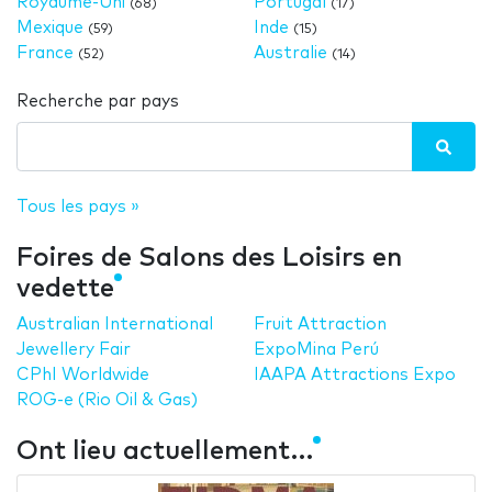
Royaume-Uni
Portugal
(68)
(17)
Mexique
Inde
(59)
(15)
France
Australie
(52)
(14)
Recherche par pays
Tous les pays »
Foires de Salons des Loisirs en
vedette
Australian International
Fruit Attraction
Jewellery Fair
ExpoMina Perú
CPhI Worldwide
IAAPA Attractions Expo
ROG-e (Rio Oil & Gas)
Ont lieu actuellement…