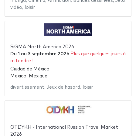
Manga
,
Cinéma
,
Animation
,
Bandes dessinées
,
Jeux
vidéo
,
loisir
SiGMA North America 2026
Du
1
au
3 septembre 2026
Plus que quelques jours à
attendre !
Ciudad de México
Mexico, Mexique
divertissement
,
Jeux de hasard
,
loisir
OTDYKH - International Russian Travel Market
2026