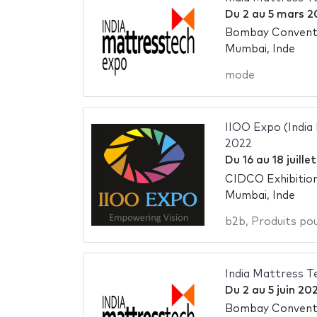
Du
2
au
5 mars 2
Bombay Conventi
Mumbai, Inde
mode
IIOO Expo (India
2022
Du
16
au
18 juille
CIDCO Exhibitio
Mumbai, Inde
b2b
,
Produits pou
India Mattress T
Du
2
au
5 juin 20
Bombay Conventi