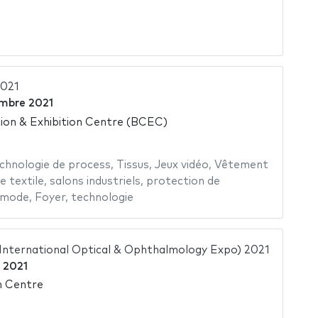
2021
mbre 2021
on & Exhibition Centre (BCEC)
chnologie de process
,
Tissus
,
Jeux vidéo
,
Vêtement
e textile
,
salons industriels
,
protection de
mode
,
Foyer
,
technologie
 International Optical & Ophthalmology Expo) 2021
t 2021
n Centre