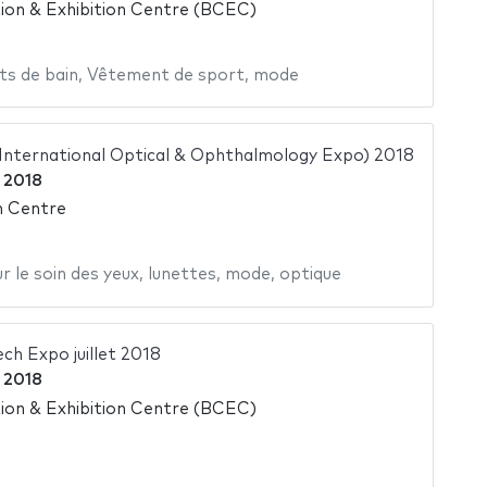
on & Exhibition Centre (BCEC)
s de bain
,
Vêtement de sport
,
mode
 International Optical & Ophthalmology Expo) 2018
 2018
n Centre
r le soin des yeux
,
lunettes
,
mode
,
optique
ch Expo juillet 2018
t 2018
on & Exhibition Centre (BCEC)