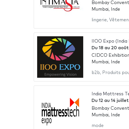
Bombay Conventi
Mumbai, Inde
lingerie
,
Vêtement
IIOO Expo (India
Du
18
au
20 août
CIDCO Exhibitio
Mumbai, Inde
b2b
,
Produits pou
India Mattress Te
Du
12
au
14 juille
Bombay Conventi
Mumbai, Inde
mode