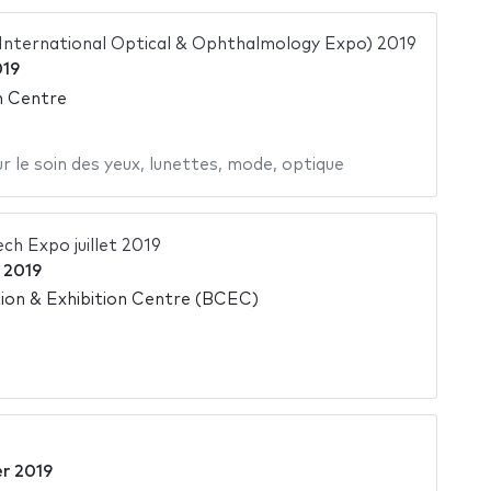
 International Optical & Ophthalmology Expo) 2019
019
n Centre
r le soin des yeux
,
lunettes
,
mode
,
optique
ch Expo juillet 2019
t 2019
on & Exhibition Centre (BCEC)
er 2019