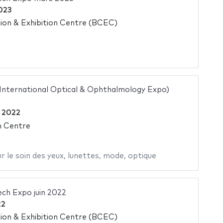
023
on & Exhibition Centre (BCEC)
 International Optical & Ophthalmology Expo)
t 2022
n Centre
r le soin des yeux
,
lunettes
,
mode
,
optique
ech Expo juin 2022
22
on & Exhibition Centre (BCEC)