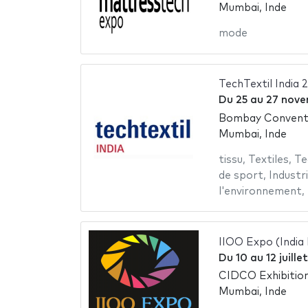
Mumbai, Inde
mode
TechTextil India 
Du
25
au
27 nove
Bombay Conventi
Mumbai, Inde
tissu
,
Textiles
,
Te
de sport
,
Industri
l'environnement
,
IIOO Expo (India
Du
10
au
12 juille
CIDCO Exhibitio
Mumbai, Inde