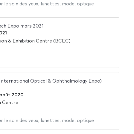
r le soin des yeux
,
lunettes
,
mode
,
optique
ech Expo mars 2021
021
on & Exhibition Centre (BCEC)
 International Optical & Ophthalmology Expo)
 août 2020
n Centre
r le soin des yeux
,
lunettes
,
mode
,
optique