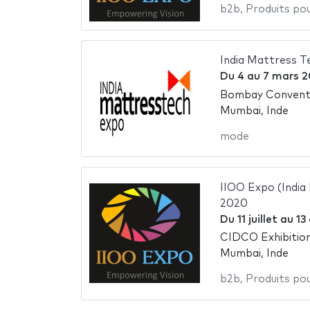
b2b
,
Produits pou
India Mattress T
Du
4
au
7 mars 2
Bombay Conventi
Mumbai, Inde
mode
IIOO Expo (India
2020
Du
11 juillet
au
13
CIDCO Exhibitio
Mumbai, Inde
b2b
,
Produits pou