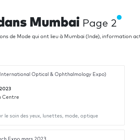
 dans Mumbai
Page 2
s de Mode qui ont lieu à Mumbai (Inde), information act
 International Optical & Ophthalmology Expo)
 2023
n Centre
r le soin des yeux
,
lunettes
,
mode
,
optique
Tech Expo mars 2023