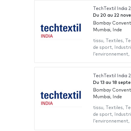
TechTextil India 
Du
20
au
22 nov
Bombay Conventi
Mumbai, Inde
tissu
,
Textiles
,
Te
de sport
,
Industri
l'environnement
,
TechTextil India 
Du
13
au
18 sept
Bombay Conventi
Mumbai, Inde
tissu
,
Textiles
,
Te
de sport
,
Industri
l'environnement
,