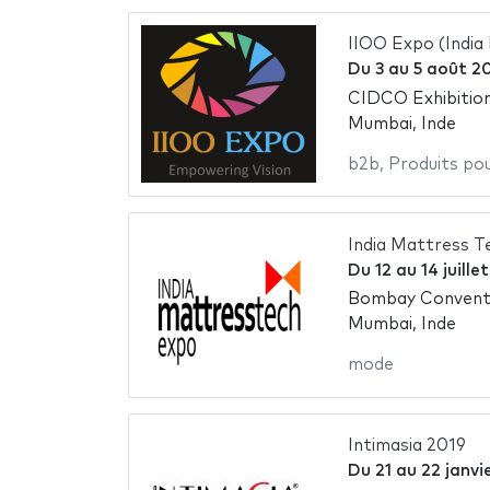
IIOO Expo (India
Du
3
au
5 août 2
CIDCO Exhibitio
Mumbai, Inde
b2b
,
Produits pou
India Mattress Te
Du
12
au
14 juille
Bombay Conventi
Mumbai, Inde
mode
Intimasia 2019
Du
21
au
22 janvi