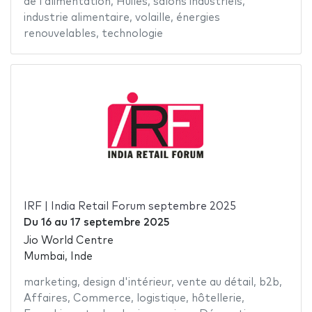
de l'alimentation
,
Huiles
,
salons industriels
,
industrie alimentaire
,
volaille
,
énergies
renouvelables
,
technologie
IRF | India Retail Forum septembre 2025
Du
16
au
17 septembre 2025
Jio World Centre
Mumbai, Inde
marketing
,
design d'intérieur
,
vente au détail
,
b2b
,
Affaires
,
Commerce
,
logistique
,
hôtellerie
,