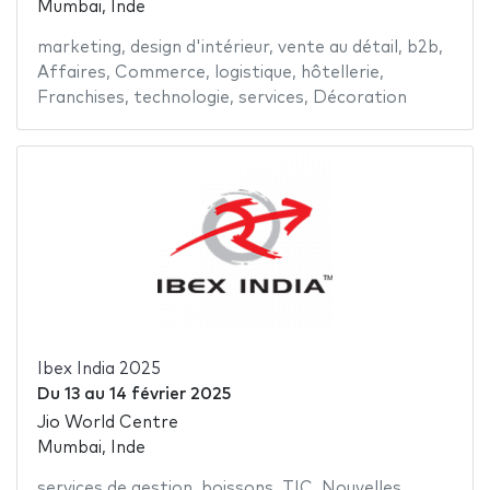
Mumbai, Inde
marketing
,
design d'intérieur
,
vente au détail
,
b2b
,
Affaires
,
Commerce
,
logistique
,
hôtellerie
,
Franchises
,
technologie
,
services
,
Décoration
Ibex India 2025
Du
13
au
14 février 2025
Jio World Centre
Mumbai, Inde
services de gestion
,
boissons
,
TIC
,
Nouvelles