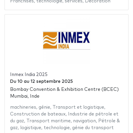
Franchises
,
technologie
,
services
,
Décoration
Inmex India 2025
Du
10
au
12 septembre 2025
Bombay Convention & Exhibition Centre (BCEC)
Mumbai, Inde
machineries
,
génie
,
Transport et logistique
,
Construction de bateaux
,
Industrie de pétrole et
du gaz
,
Transport maritime
,
navigation
,
Pétrole &
gaz
,
logistique
,
technologie
,
génie du transport