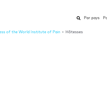
Rechercher
Par pays
Pa
ss of the World Institute of Pain
Hôtesses