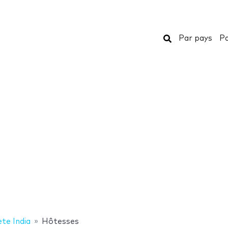
Rechercher
Par pays
Pa
te India
Hôtesses