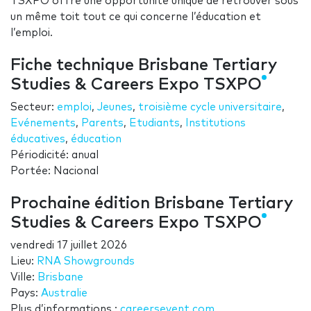
TSXPO offre une opportunité unique de retrouver sous
un même toit tout ce qui concerne l’éducation et
l’emploi.
Fiche technique Brisbane Tertiary
Studies & Careers Expo TSXPO
Secteur:
emploi
,
Jeunes
,
troisième cycle universitaire
,
Evénements
,
Parents
,
Etudiants
,
Institutions
éducatives
,
éducation
Périodicité: anual
Portée: Nacional
Prochaine édition Brisbane Tertiary
Studies & Careers Expo TSXPO
vendredi 17 juillet 2026
Lieu:
RNA Showgrounds
Ville:
Brisbane
Pays:
Australie
Plus d’informations.:
careersevent.com