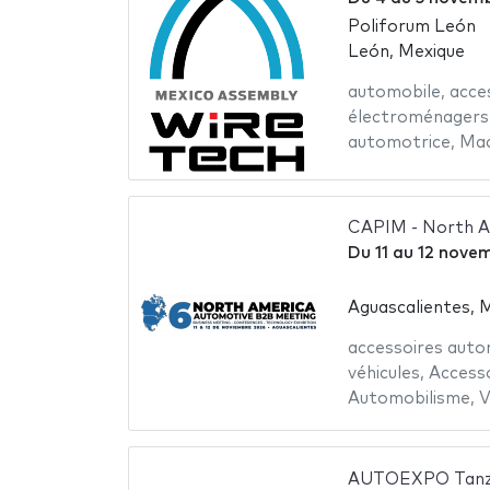
Poliforum León
León, Mexique
automobile
,
acce
électroménagers
automotrice
,
Mac
CAPIM - North A
Du
11
au
12 nove
Aguascalientes, 
accessoires auto
véhicules
,
Accesso
Automobilisme
,
V
AUTOEXPO Tanza