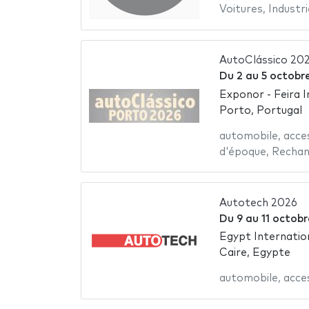
Voitures
,
Industr
AutoClássico 20
Du
2
au
5 octobr
Exponor - Feira 
Porto, Portugal
automobile
,
acce
d'époque
,
Rechan
Autotech 2026
Du
9
au
11 octob
Egypt Internatio
Caire, Egypte
automobile
,
acce