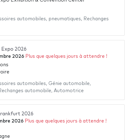
xpo Exhibition & Convention Center
ssoires automobiles
,
pneumatiques
,
Rechanges
o Expo 2026
mbre 2026
Plus que quelques jours à attendre !
ions
voire
ssoires automobiles
,
Génie automobile
,
Rechanges automobile
,
Automotrice
rankfurt 2026
mbre 2026
Plus que quelques jours à attendre !
agne