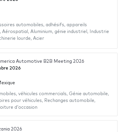
ssoires automobiles
,
adhésifs
,
appareils
,
Aérospatial
,
Aluminium
,
génie industriel
,
Industrie
hinerie lourde
,
Acier
merica Automotive B2B Meeting 2026
mbre 2026
Mexique
mobiles
,
véhicules commercials
,
Génie automobile
,
ires pour véhicules
,
Rechanges automobile
,
oiture d'occasion
nia 2026