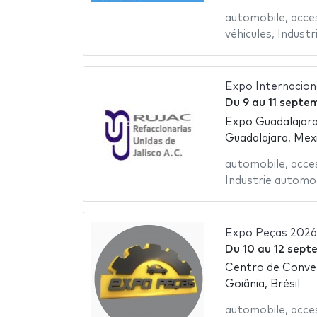
automobile
,
acce
véhicules
,
Industr
Expo Internacio
Du
9
au
11 septe
Expo Guadalajara
Guadalajara, Mex
automobile
,
acce
Industrie automo
Expo Peças 2026
Du
10
au
12 sept
Centro de Conve
Goiânia, Brésil
automobile
,
acce