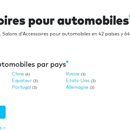
oires pour automobiles
. Salons d'Accessoires pour automobiles en 42 países y 6
utomobiles par pays
Chine
Russie
(4)
(3)
Equateur
Etats-Unis
(3)
(3)
Portugal
Allemagne
(3)
(3)
s »