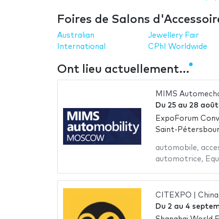
Foires de Salons d'Accessoi
Australian
Jewellery Fair
International
CPhI Worldwide
Ont lieu actuellement…
MIMS Automecha
Du
25
au
28 août
ExpoForum Conve
Saint-Pétersbour
automobile
,
acce
automotrice
,
Equ
CITEXPO | China 
Du
2
au
4 septem