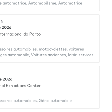
ie automotrice
,
Automobilisme
,
Automotrice
26
e 2026
Internacional do Porto
ssoires automobiles
,
motocyclettes
,
voitures
ges automobile
,
Voitures anciennes
,
loisir
,
services
re 2026
nal Exhibitions Center
ssoires automobiles
,
Génie automobile