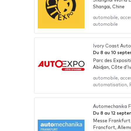
Shanghai World E
Shangai, Chine
automobile
,
acce
automobile
Ivory Coast Aut
Du
8
au
10 septe
Parc des Exposit
Abidjan, Côte d’I
automobile
,
acce
automatisation
,
Automechanika F
Du
8
au
12 septe
Messe Frankfurt
Francfort, Allem