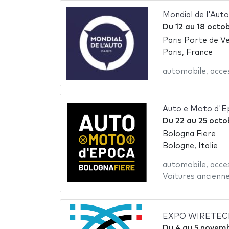
Mondial de l'Aut
Du
12
au
18 octo
Paris Porte de Ve
Paris, France
automobile
,
acce
Auto e Moto d'E
Du
22
au
25 octo
Bologna Fiere
Bologne, Italie
automobile
,
acce
Voitures ancienn
EXPO WIRETEC
Du
4
au
5 novem