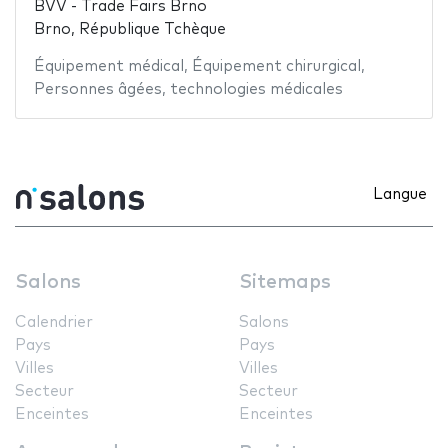
BVV - Trade Fairs Brno
Brno, République Tchèque
Équipement médical
,
Équipement chirurgical
,
Personnes âgées
,
technologies médicales
Langue
Salons
Sitemaps
Calendrier
Salons
Pays
Pays
Villes
Villes
Secteur
Secteur
Enceintes
Enceintes