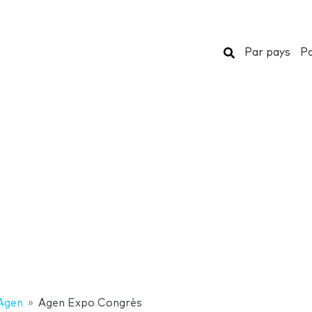
Rechercher
Par pays
Pa
Agen
Agen Expo Congrès