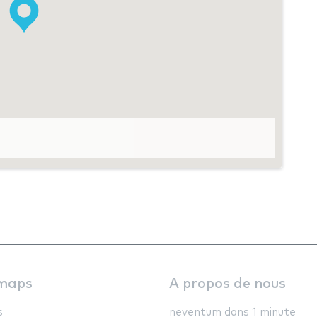
maps
A propos de nous
s
neventum dans 1 minute