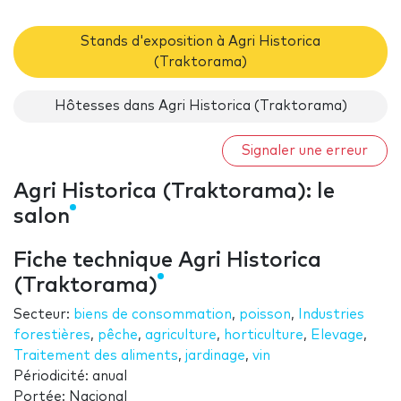
Stands d'exposition à Agri Historica
(Traktorama)
Hôtesses dans Agri Historica (Traktorama)
Signaler une erreur
Agri Historica (Traktorama): le
salon
Fiche technique Agri Historica
(Traktorama)
Secteur:
biens de consommation
,
poisson
,
Industries
forestières
,
pêche
,
agriculture
,
horticulture
,
Elevage
,
Traitement des aliments
,
jardinage
,
vin
Périodicité: anual
Portée: Nacional