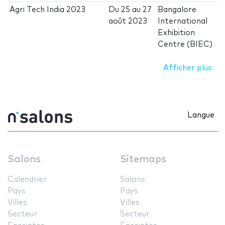
Agri Tech India 2023
Du
25
au
27
Bangalore
août 2023
International
Exhibition
Centre (BIEC)
Afficher plus
Langue
Salons
Sitemaps
Calendrier
Salons
Pays
Pays
Villes
Villes
Secteur
Secteur