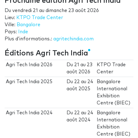
Prochaine édition Agri Tech India
Du
vendredi 21
au
dimanche 23 août 2026
Lieu:
KTPO Trade Center
Ville:
Bangalore
Pays:
Inde
Plus d’informations.:
agritechindia.com
Éditions Agri Tech India
Agri Tech India 2026
Du
21
au
23
KTPO Trade
août 2026
Center
Agri Tech India 2025
Du
22
au
24
Bangalore
août 2025
International
Exhibition
Centre (BIEC)
Agri Tech India 2024
Du
22
au
24
Bangalore
août 2024
International
Exhibition
Centre (BIEC)