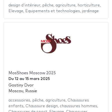
design d'intérieur
,
pêche
,
agriculture
,
horticulture
,
Elevage
,
Equipements et technologies
,
jardinage
MosShoes Moscow 2025
Du
12
au
15 mars 2025
Gostiny Dvor
Moscou, Russie
accessoires
,
pêche
,
agriculture
,
Chaussures
enfants
,
Chaussure design
,
chaussures hommes
,
Chaussures de sport
,
Elevage
,
Chaussures