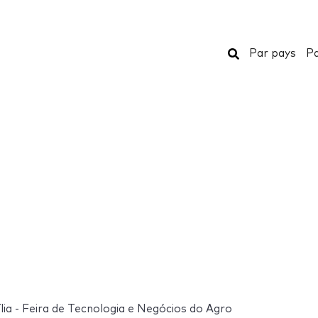
Rechercher
Par pays
Pa
lia - Feira de Tecnologia e Negócios do Agro