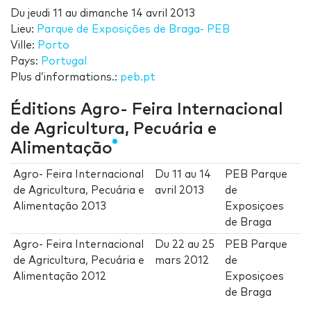
Du
jeudi 11
au
dimanche 14 avril 2013
Lieu:
Parque de Exposições de Braga- PEB
Ville:
Porto
Pays:
Portugal
Plus d’informations.:
peb.pt
Éditions Agro- Feira Internacional
de Agricultura, Pecuária e
Alimentação
Agro- Feira Internacional
Du
11
au
14
PEB Parque
de Agricultura, Pecuária e
avril 2013
de
Alimentação 2013
Exposiçoes
de Braga
Agro- Feira Internacional
Du
22
au
25
PEB Parque
de Agricultura, Pecuária e
mars 2012
de
Alimentação 2012
Exposiçoes
de Braga