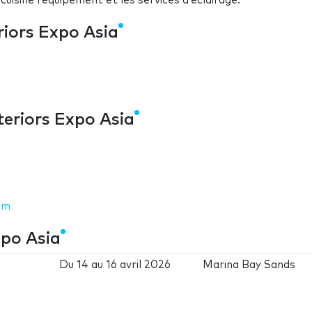
cuisine l’équipement et les services d’éclairage.
riors Expo Asia
teriors Expo Asia
om
xpo Asia
Du
14
au
16 avril 2026
Marina Bay Sands