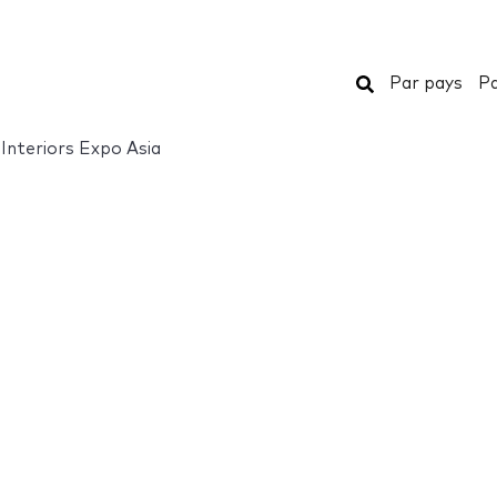
Rechercher
Par pays
Pa
 Interiors Expo Asia