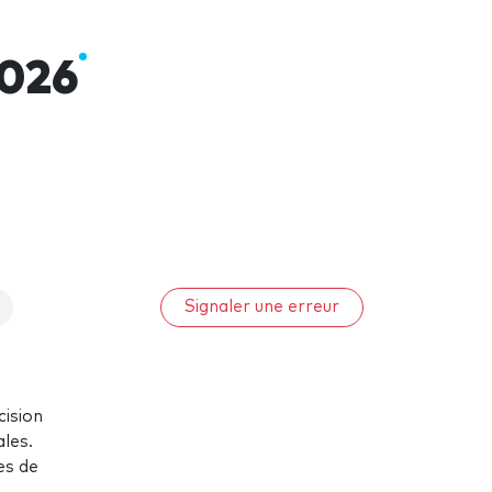
2026
Signaler une erreur
cision
ales.
es de