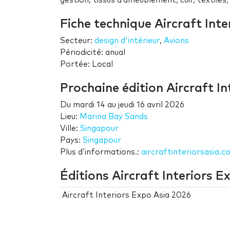
gestion, tissus d’ameublement, cuir, textiles, 
Fiche technique Aircraft Inte
Secteur:
design d'intérieur
,
Avions
Périodicité: anual
Portée: Local
Prochaine édition Aircraft In
Du
mardi 14
au
jeudi 16 avril 2026
Lieu:
Marina Bay Sands
Ville:
Singapour
Pays:
Singapour
Plus d’informations.:
aircraftinteriorsasia.c
Éditions Aircraft Interiors E
Aircraft Interiors Expo Asia 2026