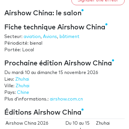
Signaler une erreur
Airshow China: le salon
Fiche technique Airshow China
Secteur:
aviation
,
Avions
,
bâtiment
Périodicité: bienal
Portée: Local
Prochaine édition Airshow China
Du
mardi 10
au
dimanche 15 novembre 2026
Lieu:
Zhuhai
Ville:
Zhuhai
Pays:
Chine
Plus d’informations.:
airshow.com.cn
Éditions Airshow China
Airshow China 2026
Du
10
au
15
Zhuhai