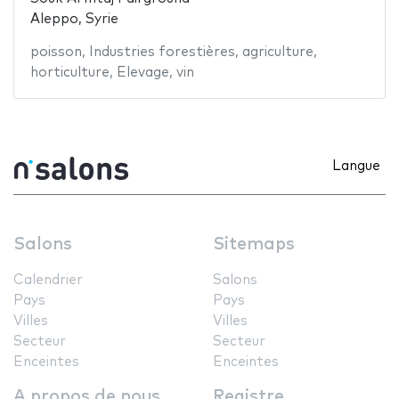
Aleppo, Syrie
poisson
,
Industries forestières
,
agriculture
,
horticulture
,
Elevage
,
vin
Langue
Salons
Sitemaps
Calendrier
Salons
Pays
Pays
Villes
Villes
Secteur
Secteur
Enceintes
Enceintes
A propos de nous
Registre