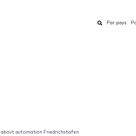
Rechercher
Par pays
Pa
l about automation Friedrichshafen