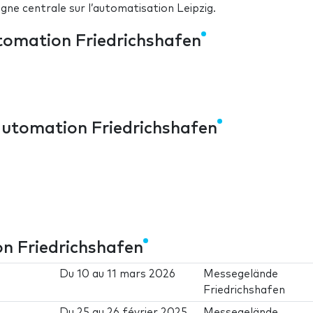
agne centrale sur l’automatisation Leipzig.
utomation Friedrichshafen
 automation Friedrichshafen
on Friedrichshafen
Du
10
au
11 mars 2026
Messegelände
Friedrichshafen
Du
25
au
26 février 2025
Messegelände