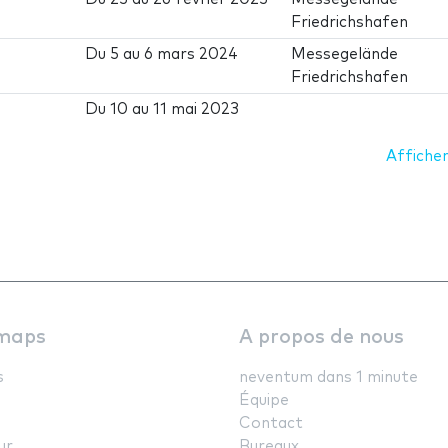
Friedrichshafen
Du
5
au
6 mars 2024
Messegelände
Friedrichshafen
Du
10
au
11 mai 2023
Afficher
maps
A propos de nous
s
neventum dans 1 minute
Équipe
Contact
ur
Bureaux