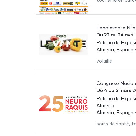
tourisme en cara
Expolevante Níja
Du
22
au
24 avril
Palacio de Expos
Almeria, Espagne
volaille
Congreso Nacion
Du
4
au
6 mars 2
Palacio de Expos
Almería
Almeria, Espagne
soins de santé
,
t