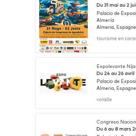
Du
31 mai
au
2 ju
Palacio de Expos
Almería
Almeria, Espagne
tourisme en cara
Expolevante Níja
Du
24
au
26 avri
Palacio de Expos
Almeria, Espagne
volaille
Congreso Nacion
Du
6
au
8 mars 