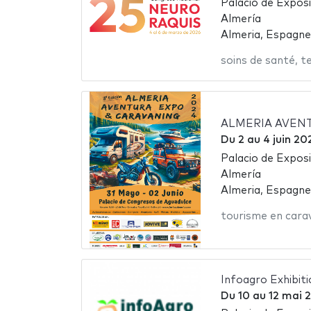
Palacio de Expos
Almería
Almeria, Espagne
soins de santé
,
t
ALMERIA AVENT
Du
2
au
4 juin 20
Palacio de Expos
Almería
Almeria, Espagne
tourisme en cara
Infoagro Exhibit
Du
10
au
12 mai 