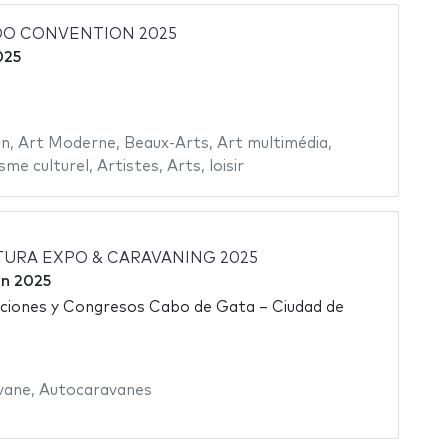
OO CONVENTION 2025
025
in
,
Art Moderne
,
Beaux-Arts
,
Art multimédia
,
sme culturel
,
Artistes
,
Arts
,
loisir
URA EXPO & CARAVANING 2025
uin 2025
iciones y Congresos Cabo de Gata – Ciudad de
vane
,
Autocaravanes