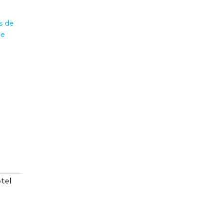
s de
ie
tel