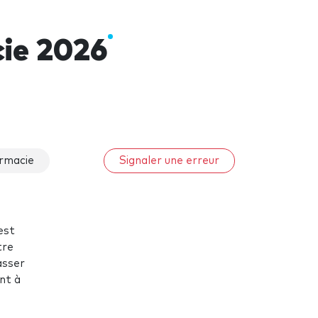
cie 2026
rmacie
Signaler une erreur
est
tre
asser
nt à