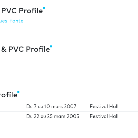
 PVC Profile
ques
,
fonte
 & PVC Profile
ofile
Du
7
au
10 mars 2007
Festival Hall
Du
22
au
25 mars 2005
Festival Hall