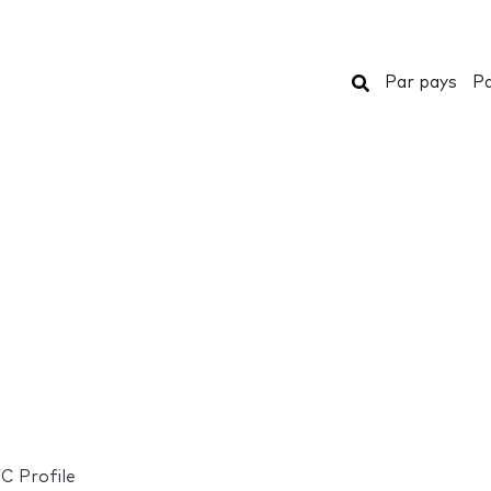
Rechercher
Par pays
Pa
C Profile