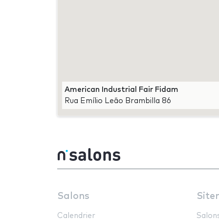
American Industrial Fair Fidam
Rua Emílio Leão Brambilla 86
Salons
Site
Calendrier
Salon