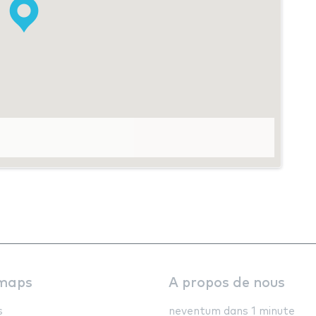
maps
A propos de nous
s
neventum dans 1 minute