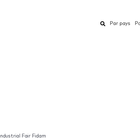
Rechercher
Par pays
Pa
ndustrial Fair Fidam