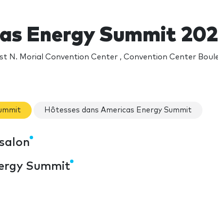
as Energy Summit 20
t N. Morial Convention Center , Convention Center Boul
Summit
Hôtesses dans Americas Energy Summit
salon
nergy Summit