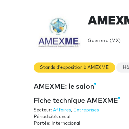
AMEXM
Guerrero (MX)
Stands d'exposition à AMEXME
Hô
AMEXME: le salon
Fiche technique AMEXME
Secteur:
Affaires
,
Entreprises
Périodicité: anual
Portée: Internacional