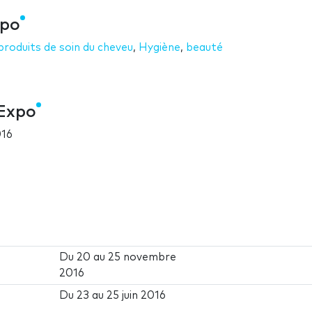
xpo
produits de soin du cheveu
,
Hygiène
,
beauté
cExpo
016
Du
20
au
25 novembre
2016
Du
23
au
25 juin 2016