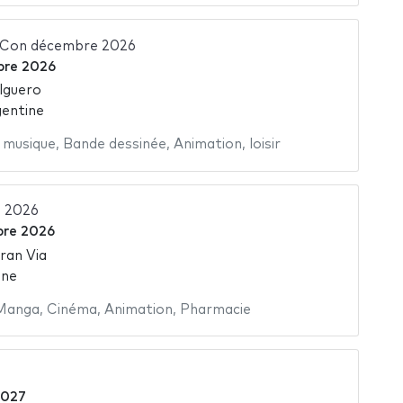
 Con décembre 2026
bre 2026
lguero
gentine
,
musique
,
Bande dessinée
,
Animation
,
loisir
 2026
re 2026
ran Via
gne
Manga
,
Cinéma
,
Animation
,
Pharmacie
2027