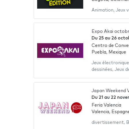
Animation
,
Jeux v
Expo Akai octob
Du
25
au
26 octo
Centro de Conve
Puebla, Mexique
Jeux électronique
dessinées
,
Jeux d
Japan Weekend V
Du
21
au
22 nove
Feria Valencia
Valencia, Espagn
divertissement
,
B