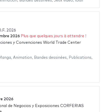
Animation
,
Bandes dessinées
,
Jeux vidéo
,
loisir
.F. 2026
embre 2026
Plus que quelques jours à attendre !
ciones y Convenciones World Trade Center
Manga
,
Animation
,
Bandes dessinées
,
Publications
,
re 2026
ional de Negocios y Exposiciones CORFERIAS
e