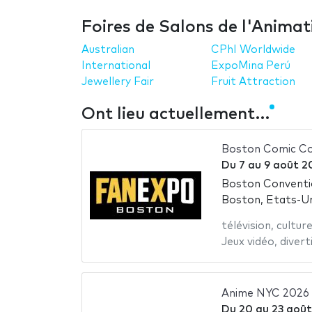
Foires de Salons de l'Animat
Australian
CPhI Worldwide
International
ExpoMina Perú
Jewellery Fair
Fruit Attraction
Ont lieu actuellement…
Boston Comic C
Du
7
au
9 août 2
Boston Conventio
Boston, Etats-Un
télévision
,
cultur
Jeux vidéo
,
diver
Anime NYC 2026
Du
20
au
23 août