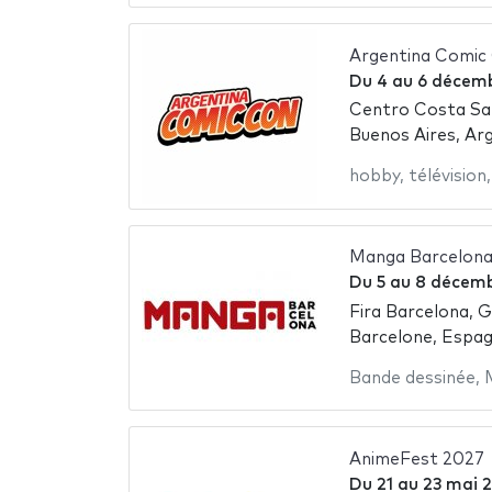
Argentina Comic
Du
4
au
6 décem
Centro Costa Sa
Buenos Aires, Ar
hobby
,
télévision
Manga Barcelona
Du
5
au
8 décemb
Fira Barcelona, G
Barcelone, Espa
Bande dessinée
,
AnimeFest 2027
Du
21
au
23 mai 