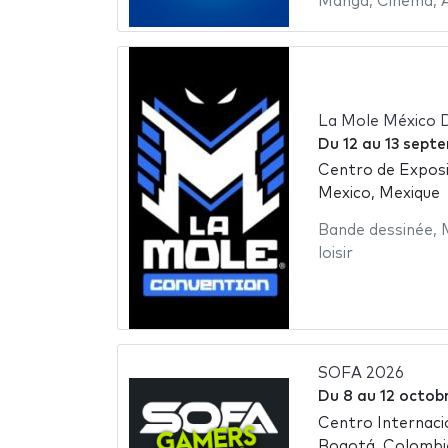
Manga
,
Cinéma
,
La Mole México D
Du
12
au
13 sept
Centro de Exposi
Mexico, Mexique
Bande dessinée
,
loisir
SOFA 2026
Du
8
au
12 octob
Centro Internac
Bogotá, Colombi