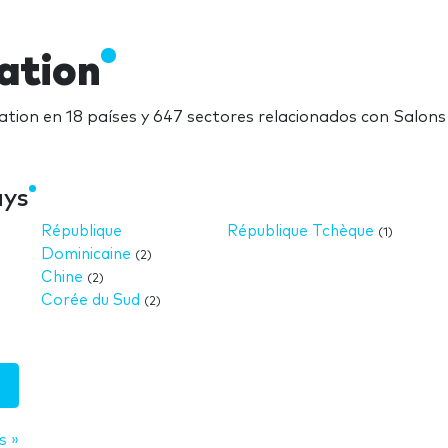
ation
ation en 18 países y 647 sectores relacionados con Salons
ays
République
République Tchèque
(1)
Dominicaine
(2)
Chine
(2)
Corée du Sud
(2)
s »