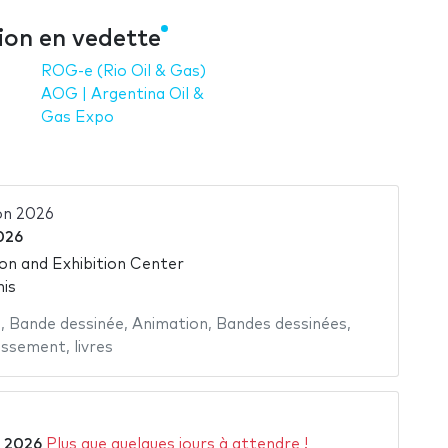
ion en vedette
ROG-e (Rio Oil & Gas)
AOG | Argentina Oil &
Gas Expo
on 2026
026
n and Exhibition Center
is
e
,
Bande dessinée
,
Animation
,
Bandes dessinées
,
tissement
,
livres
 2026
Plus que quelques jours à attendre !