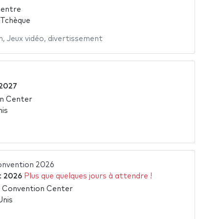
Centre
 Tchèque
n
,
Jeux vidéo
,
divertissement
 2027
n Center
is
onvention 2026
et 2026
Plus que quelques jours à attendre !
 Convention Center
Unis