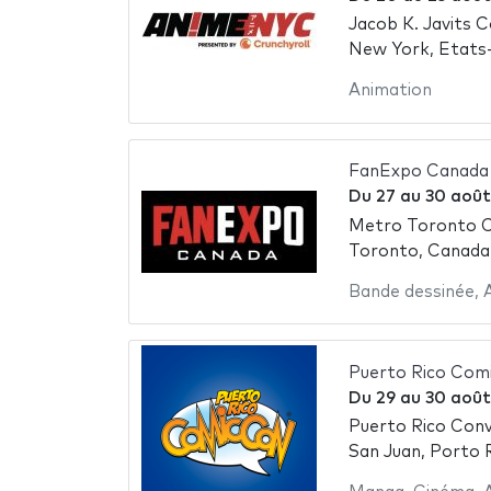
Jacob K. Javits 
New York, Etats
Animation
FanExpo Canada
Du
27
au
30 août
Metro Toronto C
Toronto, Canada
Bande dessinée
,
Puerto Rico Com
Du
29
au
30 août
Puerto Rico Con
San Juan, Porto 