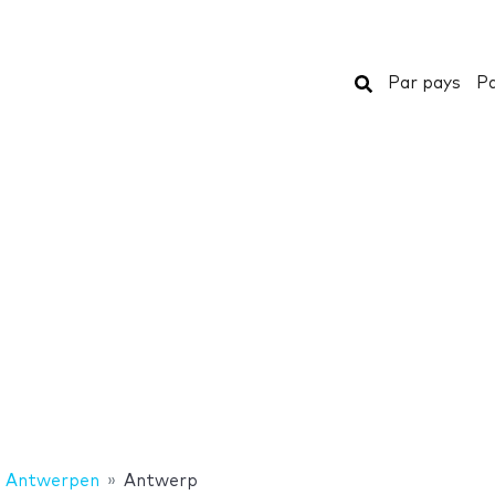
Rechercher
Par pays
Pa
Antwerpen
Antwerp