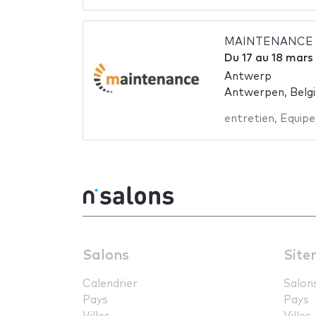
MAINTENANCE A
Du
17
au
18 mars
Antwerp
Antwerpen, Belg
entretien
,
Equipe
Salons
Site
Calendrier
Salon
Pays
Pays