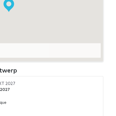
ntwerp
XT 2027
 2027
ique