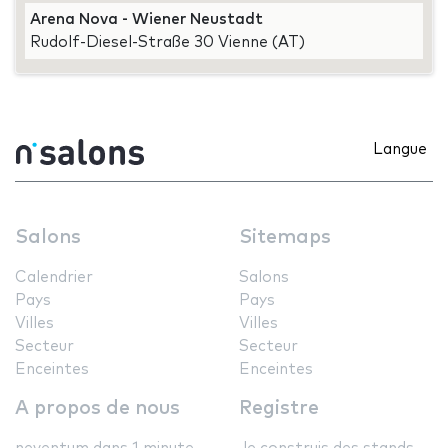
Arena Nova - Wiener Neustadt
Rudolf-Diesel-Straße 30 Vienne (AT)
Langue
Salons
Sitemaps
Calendrier
Salons
Pays
Pays
Villes
Villes
Secteur
Secteur
Enceintes
Enceintes
A propos de nous
Registre