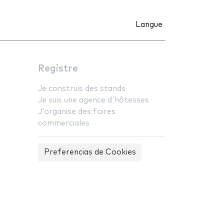
Langue
Registre
Je construis des stands
Je suis une agence d'hôtesses
J'organise des foires
commerciales
Preferencias de Cookies