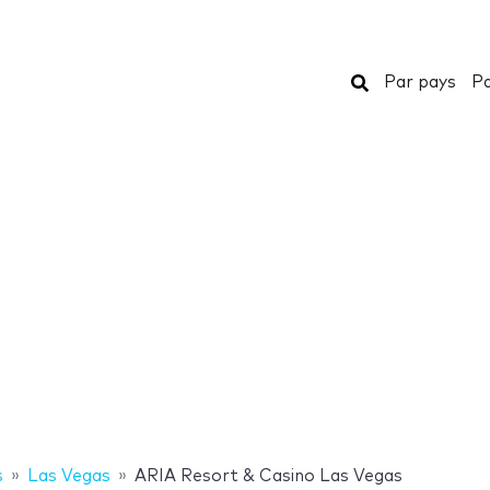
Rechercher
Par pays
Pa
s
Las Vegas
ARIA Resort & Casino Las Vegas