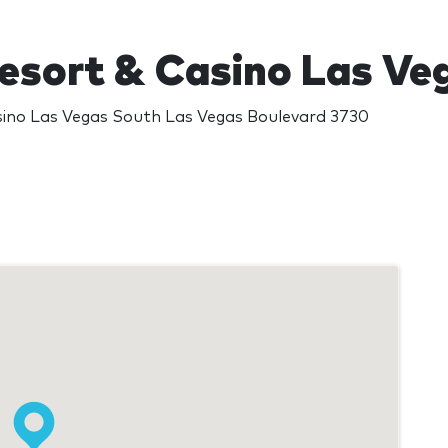
esort & Casino Las Ve
sino Las Vegas South Las Vegas Boulevard 3730