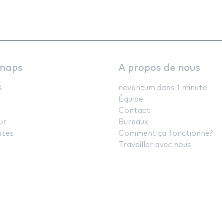
maps
A propos de nous
s
neventum dans 1 minute
Équipe
Contact
ur
Bureaux
ntes
Comment ça fonctionne?
Travailler avec nous