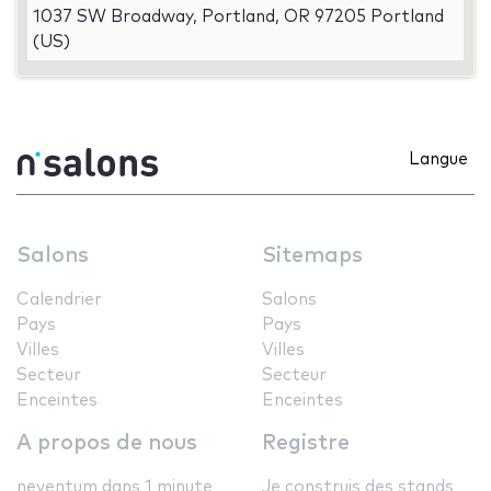
1037 SW Broadway, Portland, OR 97205 Portland
(US)
Langue
Salons
Sitemaps
Calendrier
Salons
Pays
Pays
Villes
Villes
Secteur
Secteur
Enceintes
Enceintes
A propos de nous
Registre
neventum dans 1 minute
Je construis des stands