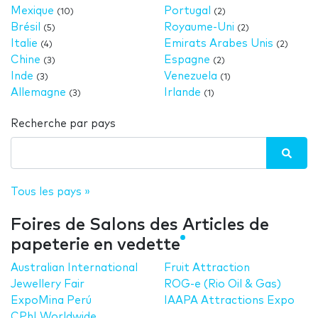
Mexique
Portugal
(10)
(2)
Brésil
Royaume-Uni
(5)
(2)
Italie
Emirats Arabes Unis
(4)
(2)
Chine
Espagne
(3)
(2)
Inde
Venezuela
(3)
(1)
Allemagne
Irlande
(3)
(1)
Recherche par pays
Tous les pays »
Foires de Salons des Articles de
papeterie en vedette
Australian International
Fruit Attraction
Jewellery Fair
ROG-e (Rio Oil & Gas)
ExpoMina Perú
IAAPA Attractions Expo
CPhI Worldwide