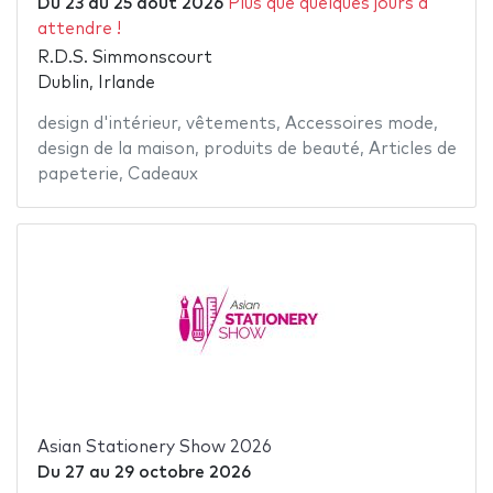
Du
23
au
25 août 2026
Plus que quelques jours à
attendre !
R.D.S. Simmonscourt
Dublin, Irlande
design d'intérieur
,
vêtements
,
Accessoires mode
,
design de la maison
,
produits de beauté
,
Articles de
papeterie
,
Cadeaux
Asian Stationery Show 2026
Du
27
au
29 octobre 2026