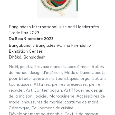
Bangladesh International Jute and Handicrafts
Trade Fair 2023
Du
5
au
9 octobre 2023
Bangabandhu Bangladesh-China Friendship
Exhibition Center
Dhâkâ, Bangladesh
Noël
,
jouets
,
Travaux manuels
,
sacs à main
,
Robes
de mariée
,
design d'intérieur
,
Mode urbaine
,
Jouets
pour bébés
,
opérateurs touristiques
,
organisations
touristiques
,
Affaires
,
pierres précieuses
,
pierre
,
recycler
,
Art Contemporain
,
Art Moderne
,
design
de la maison
,
logiciel
,
Maroquinerie
,
Accessoires de
mode
,
chaussures de mariée
,
costume de marié
,
Céramique
,
Equipement de cuisine
,
Développement soutenable
,
Textile de maison
,