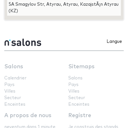
5A Smagylov Str, Atyrau, Atyrau, KazajstÃ¡n Atyrau
(KZ)
Langue
Salons
Sitemaps
Calendrier
Salons
Pays
Pays
Villes
Villes
Secteur
Secteur
Enceintes
Enceintes
A propos de nous
Registre
neventum dans 1 minute
Je construis des stands