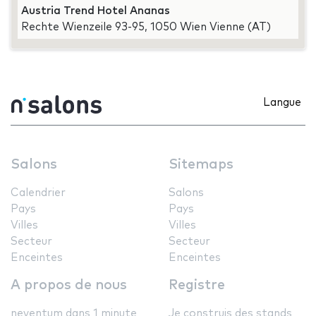
Austria Trend Hotel Ananas
Rechte Wienzeile 93-95, 1050 Wien Vienne (AT)
Langue
Salons
Sitemaps
Calendrier
Salons
Pays
Pays
Villes
Villes
Secteur
Secteur
Enceintes
Enceintes
A propos de nous
Registre
neventum dans 1 minute
Je construis des stands