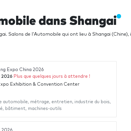
omobile dans Shangai
i. Salons de l'Automobile qui ont lieu à Shangai (Chine),
ing Expo China 2026
 2026
Plus que quelques jours à attendre !
xpo Exhibition & Convention Center
e automobile
,
métrage
,
entretien
,
industrie du bois
,
té
,
bâtiment
,
machines-outils
 2026