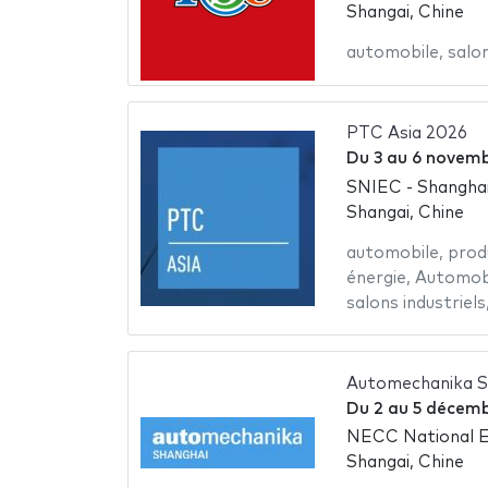
Shangai, Chine
automobile
,
salon
PTC Asia 2026
Du
3
au
6 novemb
SNIEC - Shanghai
Shangai, Chine
automobile
,
prod
énergie
,
Automob
salons industriels
Automechanika S
Du
2
au
5 décemb
NECC National Ex
Shangai, Chine