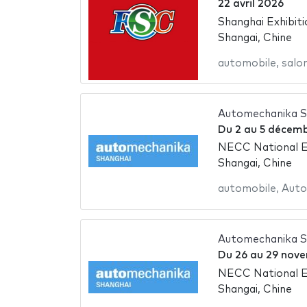
22 avril 2026
Shanghai Exhibit
Shangai, Chine
automobile
,
salon
Automechanika S
Du
2
au
5 décemb
NECC National Ex
Shangai, Chine
automobile
,
Auto
Automechanika S
Du
26
au
29 nove
NECC National Ex
Shangai, Chine