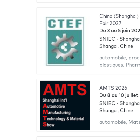
China (Shanghai）
Fair 2027
Du
3
au
5 juin 20
SNIEC - Shanghai
Shangai, Chine
automobile
,
proc
plastiques
,
Pharm
AMTS 2026
Du
8
au
10 juille
SNIEC - Shanghai
Shangai, Chine
automobile
,
Maté