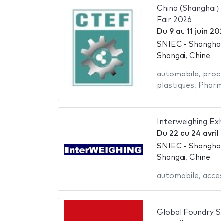
China (Shanghai）
Fair 2026
Du
9
au
11 juin 2
SNIEC - Shanghai
Shangai, Chine
automobile
,
proc
plastiques
,
Pharm
Interweighing Exh
Du
22
au
24 avril
SNIEC - Shanghai
Shangai, Chine
automobile
,
acce
Global Foundry S