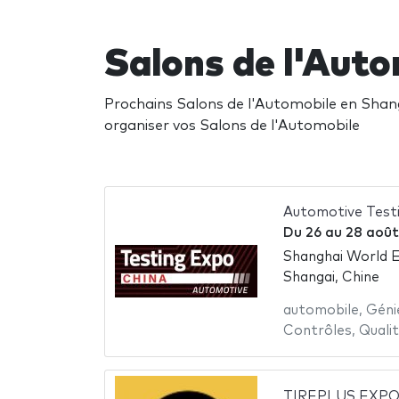
Salons de l'Aut
Prochains Salons de l'Automobile en Shanga
organiser vos Salons de l'Automobile
Automotive Test
Du
26
au
28 août
Shanghai World E
Shangai, Chine
automobile
,
Géni
Contrôles
,
Quali
TIREPLUS EXPO