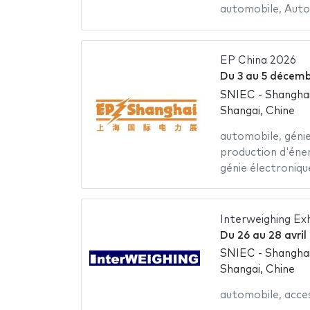
automobile
,
Auto
EP China 2026
Du
3
au
5 décemb
SNIEC - Shanghai
Shangai, Chine
automobile
,
géni
production d'éne
génie électroniqu
Interweighing Exh
Du
26
au
28 avril
SNIEC - Shanghai
Shangai, Chine
automobile
,
acce