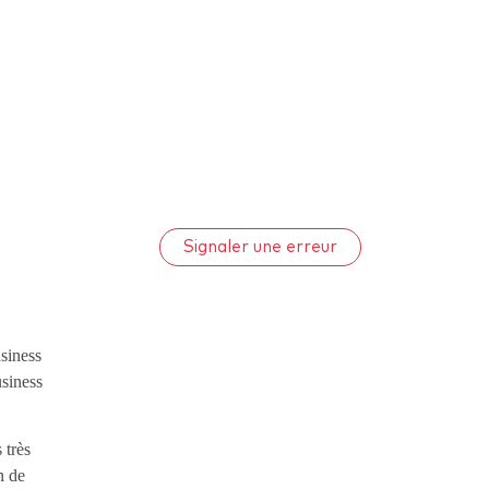
Signaler une erreur
siness
usiness
 très
n de