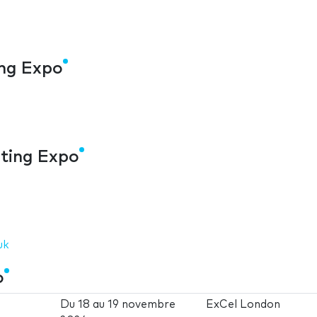
ing Expo
eting Expo
uk
o
Du
18
au
19 novembre
ExCel London