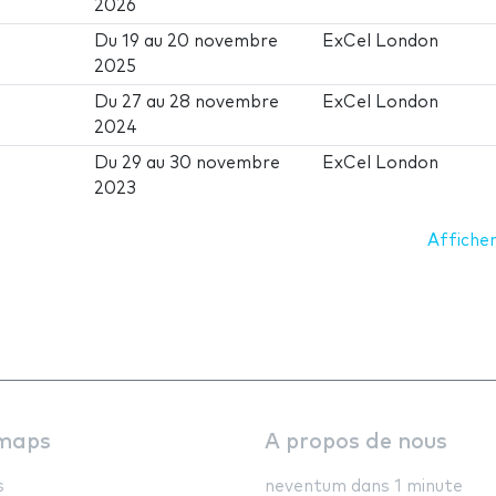
2026
Du
19
au
20 novembre
ExCel London
2025
Du
27
au
28 novembre
ExCel London
2024
Du
29
au
30 novembre
ExCel London
2023
Afficher
maps
A propos de nous
s
neventum dans 1 minute