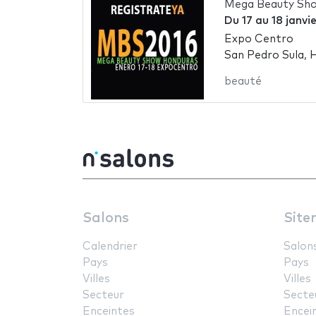
Mega Beauty Sh
Du
17
au
18 janvi
Expo Centro
San Pedro Sula, 
beauté
Salons
Site
Calendrier
Salon
Pays
Pays
Villes
Villes
Secteur
Secte
Enceintes
Encei