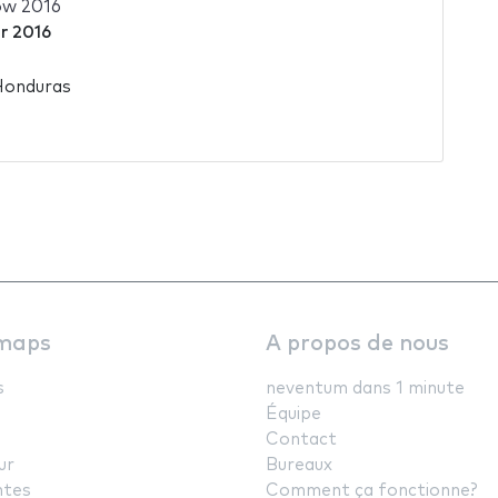
ow 2016
er 2016
Honduras
maps
A propos de nous
s
neventum dans 1 minute
Équipe
Contact
ur
Bureaux
ntes
Comment ça fonctionne?