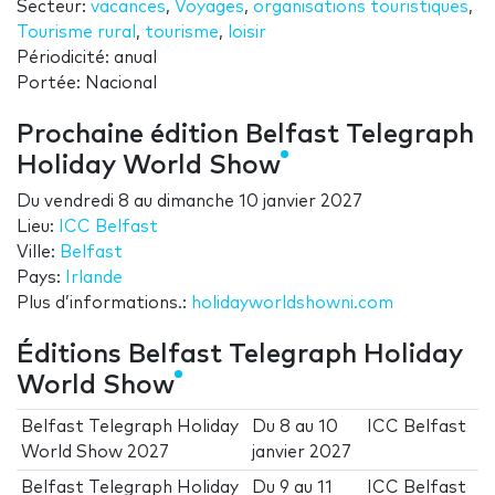
Secteur:
vacances
,
Voyages
,
organisations touristiques
,
Tourisme rural
,
tourisme
,
loisir
Périodicité: anual
Portée: Nacional
Prochaine édition Belfast Telegraph
Holiday World Show
Du
vendredi 8
au
dimanche 10 janvier 2027
Lieu:
ICC Belfast
Ville:
Belfast
Pays:
Irlande
Plus d’informations.:
holidayworldshowni.com
Éditions Belfast Telegraph Holiday
World Show
Belfast Telegraph Holiday
Du
8
au
10
ICC Belfast
World Show 2027
janvier 2027
Belfast Telegraph Holiday
Du
9
au
11
ICC Belfast