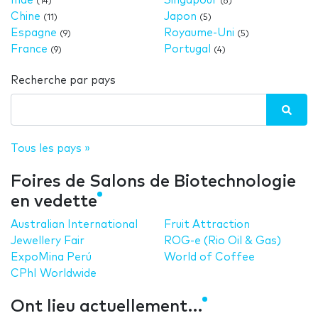
Inde
Singapour
(14)
(6)
Chine
Japon
(11)
(5)
Espagne
Royaume-Uni
(9)
(5)
France
Portugal
(9)
(4)
Recherche par pays
Tous les pays »
Foires de Salons de Biotechnologie
en vedette
Australian International
Fruit Attraction
Jewellery Fair
ROG-e (Rio Oil & Gas)
ExpoMina Perú
World of Coffee
CPhI Worldwide
Ont lieu actuellement…