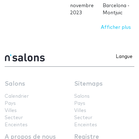
novembre
Barcelona -
2023
Montjuic
Afficher plus
Langue
Salons
Sitemaps
Calendrier
Salons
Pays
Pays
Villes
Villes
Secteur
Secteur
Enceintes
Enceintes
A propos de nous
Registre