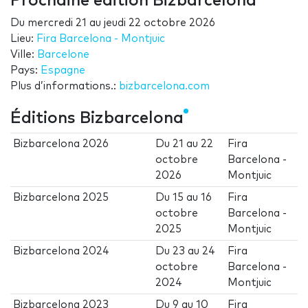
Prochaine édition Bizbarcelona
Du
mercredi 21
au
jeudi 22 octobre 2026
Lieu:
Fira Barcelona - Montjuic
Ville:
Barcelone
Pays:
Espagne
Plus d’informations.:
bizbarcelona.com
Éditions Bizbarcelona
Bizbarcelona 2026
Du
21
au
22
Fira
octobre
Barcelona -
2026
Montjuic
Bizbarcelona 2025
Du
15
au
16
Fira
octobre
Barcelona -
2025
Montjuic
Bizbarcelona 2024
Du
23
au
24
Fira
octobre
Barcelona -
2024
Montjuic
Bizbarcelona 2023
Du
9
au
10
Fira