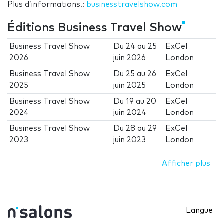
Plus d’informations.:
businesstravelshow.com
Éditions Business Travel Show
Business Travel Show
Du
24
au
25
ExCel
2026
juin 2026
London
Business Travel Show
Du
25
au
26
ExCel
2025
juin 2025
London
Business Travel Show
Du
19
au
20
ExCel
2024
juin 2024
London
Business Travel Show
Du
28
au
29
ExCel
2023
juin 2023
London
Afficher plus
Langue