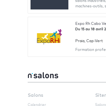
salons industriels
machines-outils
,
Expo Rh Cabo Ve
Du
15
au
18 avril 
Praia, Cap-Vert
Formation profes
Salons
Site
Calendrier
Salon