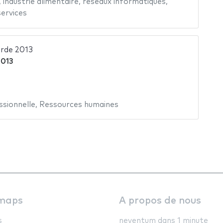
,
industrie alimentaire
,
réseaux informatiques
,
services
rde 2013
2013
sionnelle
,
Ressources humaines
maps
A propos de nous
s
neventum dans 1 minute