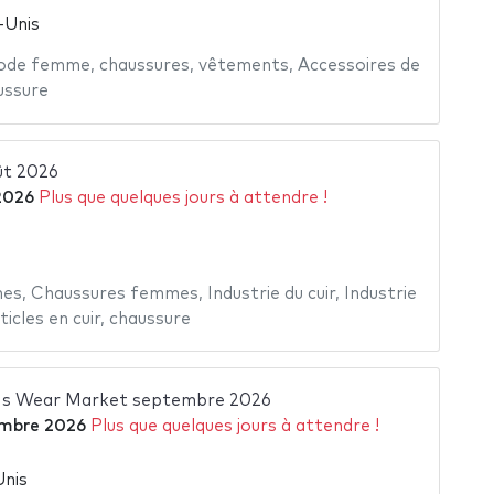
-Unis
ode femme
,
chaussures
,
vêtements
,
Accessoires de
ussure
ût 2026
2026
Plus que quelques jours à attendre !
mes
,
Chaussures femmes
,
Industrie du cuir
,
Industrie
ticles en cuir
,
chaussure
's Wear Market septembre 2026
embre 2026
Plus que quelques jours à attendre !
Unis