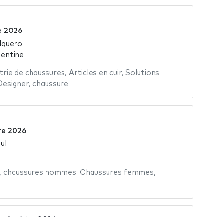
e 2026
lguero
gentine
trie de chaussures
,
Articles en cuir
,
Solutions
Designer
,
chaussure
re 2026
ul
,
chaussures hommes
,
Chaussures femmes
,