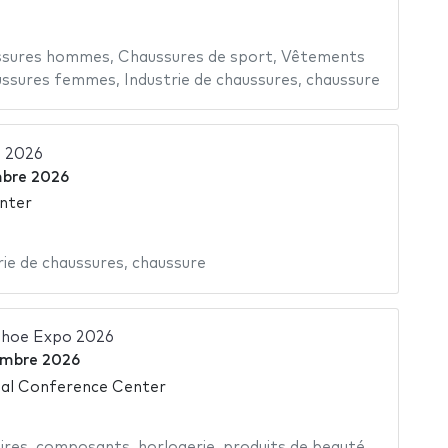
ssures hommes
,
Chaussures de sport
,
Vêtements
ssures femmes
,
Industrie de chaussures
,
chaussure
 2026
mbre 2026
nter
rie de chaussures
,
chaussure
Shoe Expo 2026
embre 2026
nal Conference Center
ires
,
composants
,
horlogerie
,
produits de beauté
,