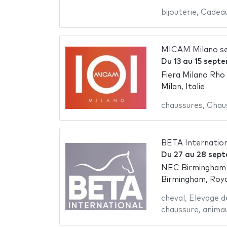
bijouterie
,
Cadea
MICAM Milano s
Du
13
au
15 sept
Fiera Milano Rho
Milan, Italie
chaussures
,
Chau
BETA Internatio
Du
27
au
28 sep
NEC Birmingham -
Birmingham, Roy
cheval
,
Elevage d
chaussure
,
anima