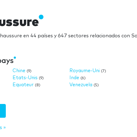
aussure
Chaussure en 44 países y 647 sectores relacionados con S
pays
Chine
Royaume-Uni
(9)
(7)
Etats-Unis
Inde
(9)
(6)
Equateur
Venezuela
(8)
(5)
s »