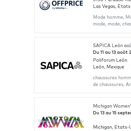
Las Vegas, Etats
Mode homme
,
M
mode
,
mode
,
cha
SAPICA León ao
Du
11
au
13 août 
Poliforum León
León, Mexique
chaussures hom
de chaussures
,
Ar
Michigan Women
Du
13
au
15 sept
Michigan, Etats-