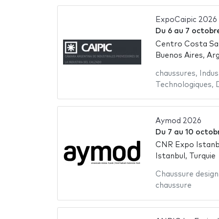
ExpoCaipic 2026
Du
6
au
7 octobr
Centro Costa Sa
Buenos Aires, Ar
chaussures
,
Indus
Technologiques
,
Aymod 2026
Du
7
au
10 octob
CNR Expo Istanb
Istanbul, Turquie
Chaussure design
chaussure