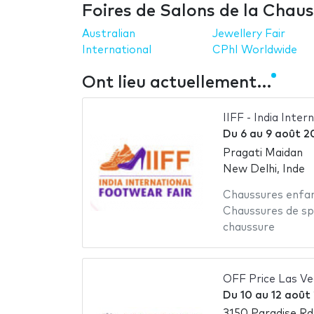
Foires de Salons de la Chaus
Australian
Jewellery Fair
International
CPhI Worldwide
Ont lieu actuellement…
IIFF - India Inte
Du
6
au
9 août 2
Pragati Maidan
New Delhi, Inde
Chaussures enfa
Chaussures de s
chaussure
OFF Price Las Ve
Du
10
au
12 août
3150 Paradise Rd