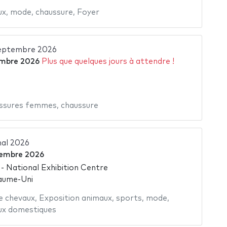
ux
,
mode
,
chaussure
,
Foyer
eptembre 2026
embre 2026
Plus que quelques jours à attendre !
ssures femmes
,
chaussure
nal 2026
tembre 2026
 National Exhibition Centre
aume-Uni
e chevaux
,
Exposition animaux
,
sports
,
mode
,
ux domestiques