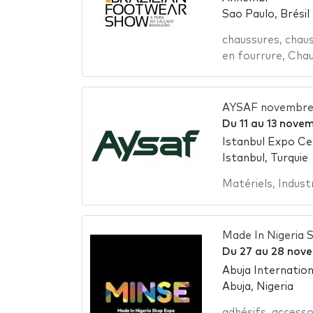
Sao Paulo, Brésil
chaussures
,
chau
en fourrure
,
Chau
AYSAF novembre
Du
11
au
13 nove
Istanbul Expo Ce
Istanbul, Turquie
Matériels
,
Indust
Made In Nigeria 
Du
27
au
28 nov
Abuja Internatio
Abuja, Nigeria
adhésifs
,
accesso