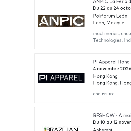
ANPIC La Feria 
Du
22
au
24 octo
Poliforum León
León, Mexique
machineries
,
chau
Technologies
,
Ind
PI Apparel Hong
4 novembre 202
Hong Kong
Hong Kong, Hon
chaussure
BFSHOW - A maior
Du
10
au
12 nove
Anhembi