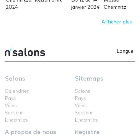
Chemnitzer Reisemarkt
Du
12
au
14
Messe
2024
janvier 2024
Chemnitz
Afficher plus
Langue
Salons
Sitemaps
Calendrier
Salons
Pays
Pays
Villes
Villes
Secteur
Secteur
Enceintes
Enceintes
A propos de nous
Registre