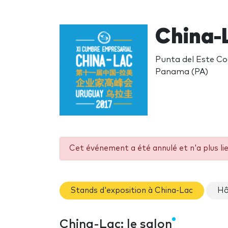
China-
Punta del Este Con
Panama (PA)
Cet événement a été annulé et n'a plus li
Stands d'exposition à China-Lac
Hô
China-Lac: le salon