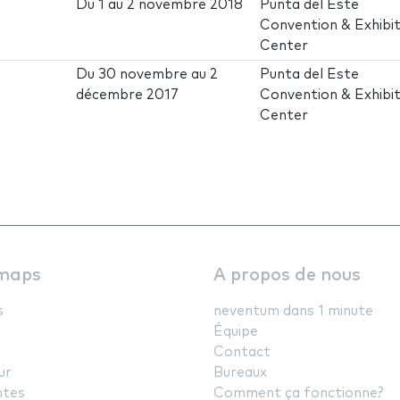
Du
1
au
2 novembre 2018
Punta del Este
Convention & Exhibit
Center
Du
30 novembre
au
2
Punta del Este
décembre 2017
Convention & Exhibit
Center
maps
A propos de nous
s
neventum dans 1 minute
Équipe
Contact
ur
Bureaux
ntes
Comment ça fonctionne?