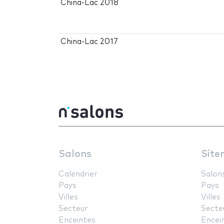
China-Lac 2018
China-Lac 2017
Salons
Site
Calendrier
Salon
Pays
Pays
Villes
Villes
Secteur
Secte
Enceintes
Encei