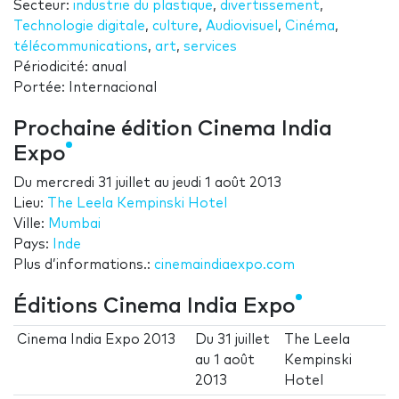
Secteur:
industrie du plastique
,
divertissement
,
Technologie digitale
,
culture
,
Audiovisuel
,
Cinéma
,
télécommunications
,
art
,
services
Périodicité: anual
Portée: Internacional
Prochaine édition Cinema India
Expo
Du
mercredi 31 juillet
au
jeudi 1 août 2013
Lieu:
The Leela Kempinski Hotel
Ville:
Mumbai
Pays:
Inde
Plus d’informations.:
cinemaindiaexpo.com
Éditions Cinema India Expo
Cinema India Expo 2013
Du
31 juillet
The Leela
au
1 août
Kempinski
2013
Hotel