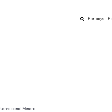
Rechercher
Par pays
Pa
ternacional Minero