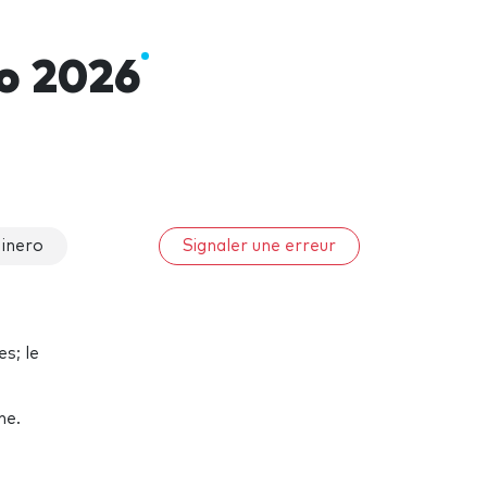
ro 2026
inero
Signaler une erreur
s; le
ine.